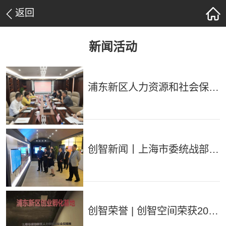
返回
新闻活动
浦东新区人力资源和社会保障
局徐雯局长一行莅临创智空间
指导“AI+技能湾”建设工作
创智新闻丨上海市委统战部副
部长、市工商联党组书记黄国
平一行莅临创智空间走访调研
创智荣誉 | 创智空间荣获2020