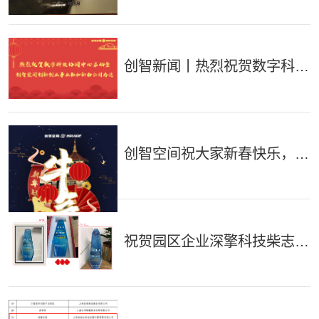
年度新区人社“浦东新区创业
孵化基地”荣誉称号
创智新闻丨热烈祝贺数字科技
协同中心启动暨创智空间创新
创业事业部和新南公司乔迁
创智空间祝大家新春快乐，牛
年大吉！
祝贺园区企业深擎科技柴志
伟、中昱文化谢智臣、优领医
药刘康志荣获 “张江里”十佳
“创业人”称号