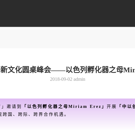
文化圆桌峰会——以色列孵化器之母Miria
2018-09-02
admin
育
」
邀请到
「以色列孵化器之母Miriam Erez」
开展
「中以
现跨国、跨际、跨界合作机遇。