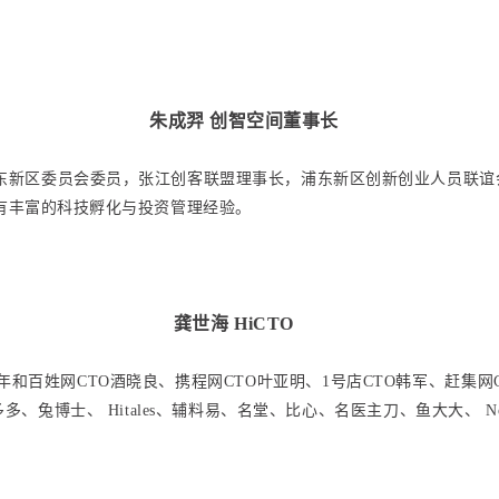
朱成羿 创智空间董事长
东新区委员会委员，张江创客联盟理事长，浦东新区创新创业人员联谊
有丰富的科技孵化与投资管理经验。
龚世海 HiCTO
5年和百姓网CTO酒晓良、携程网CTO叶亚明、1号店CTO韩军、赶集
、兔博士、 Hitales、辅料易、名堂、比心、名医主刀、鱼大大、 Non