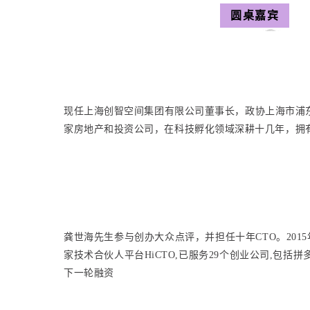
圆桌嘉宾
现任上海创智空间集团有限公司董事长，政协上海市浦
家房地产和投资公司，在科技孵化领域深耕十几年，拥
龚世海先生参与创办大众点评，并担任十年CTO。201
家技术合伙人平台HiCTO,已服务29个创业公司,包括拼多多
下一轮融资