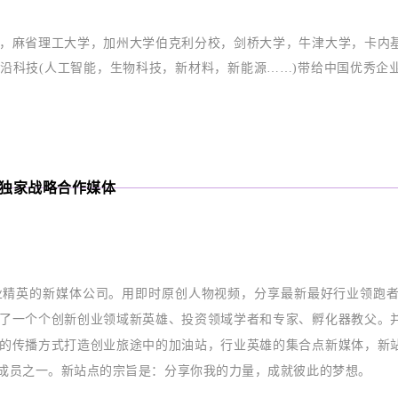
，麻省理工大学，加州大学伯克利分校，剑桥大学，牛津大学，卡内
沿科技(人工智能，生物科技，新材料，新能源……)带给中国优秀企
独家战略合作媒体
业精英的新媒体公司。用即时原创人物视频，分享最新最好行业领跑
了一个个创新创业领域新英雄、投资领域学者和专家、孵化器教父。
的传播方式打造创业旅途中的加油站，行业英雄的集合点
新媒体，新
成员之一。新站点的宗旨是：分享你我的力量，成就彼此的梦想。